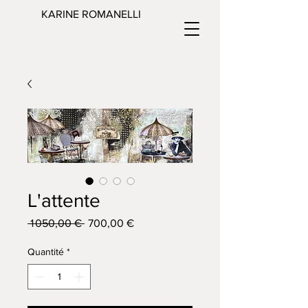
KARINE ROMANELLI
L'attente
Prix
Prix
 1 050,00 € 
700,00 €
original
promotionnel
Quantité
*