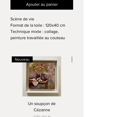
Ajouter au panier
Scène de vie
Format de la toile : 120x40 cm
Technique mixte : collage,
peinture travaillée au couteau
Nouveau
Nouveau
Un soupçon de
Cézanne
Prix