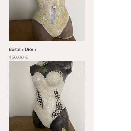
Buste « Dior »
Prix
450,00 €