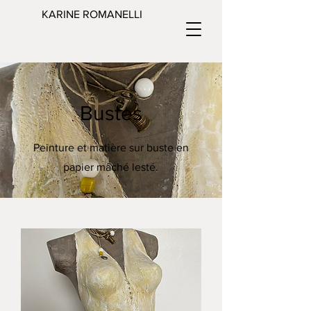
KARINE ROMANELLI
Bustes
Peinture et matière sur buste en
papier mâché lesté.