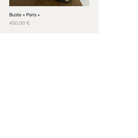
Buste « Paris »
Prix
450,00 €
KARINE ROMANELLI
Restez informé
Souscrire