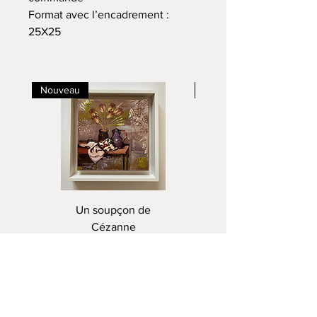
Format avec l’encadrement :
25X25
Nouveau
Nouveau
Un soupçon de
Cézanne
Prix
220,00 €