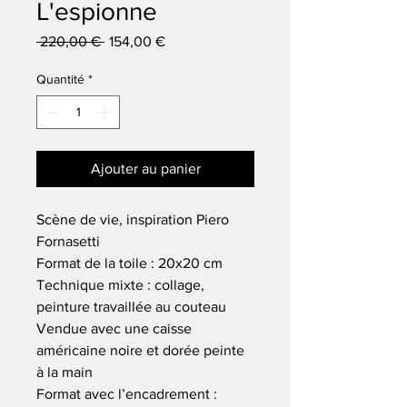
L'espionne
Prix
Prix
 220,00 € 
154,00 €
original
promotionnel
Quantité
*
Ajouter au panier
Scène de vie, inspiration Piero
Fornasetti
Format de la toile : 20x20 cm
Technique mixte : collage,
peinture travaillée au couteau
Vendue avec une caisse
américaine noire et dorée peinte
à la main
Format avec l’encadrement :