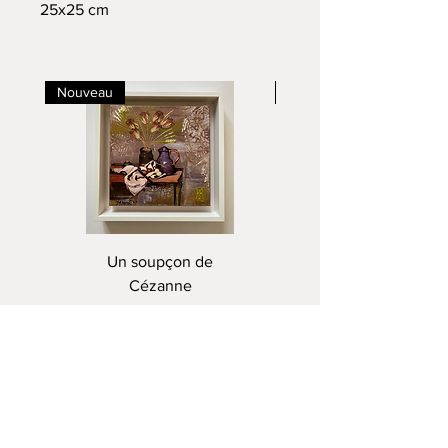
25x25 cm
Nouveau
Nouveau
Un soupçon de
Cézanne
Prix
220,00 €