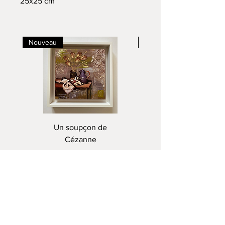
25x25 cm
Nouveau
Nouveau
Un soupçon de
Cézanne
Prix
220,00 €